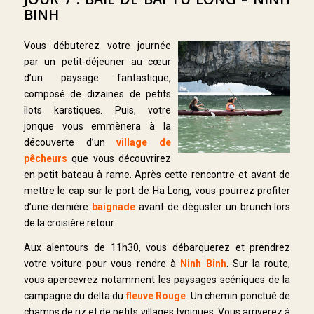
BINH
Vous débuterez votre journée
par un petit-déjeuner au cœur
d’un paysage fantastique,
composé de dizaines de petits
îlots karstiques. Puis, votre
jonque vous emmènera à la
découverte d’un
village de
pêcheurs
que vous découvrirez
en petit bateau à rame. Après cette rencontre et avant de
mettre le cap sur le port de Ha Long, vous pourrez profiter
d’une dernière
baignade
avant de déguster un brunch lors
de la croisière retour.
Aux alentours de 11h30, vous débarquerez et prendrez
votre voiture pour vous rendre à
Ninh Binh
. Sur la route,
vous apercevrez notamment les paysages scéniques de la
campagne du delta du
fleuve Rouge
. Un chemin ponctué de
champs de riz et de petits villages typiques. Vous arriverez à