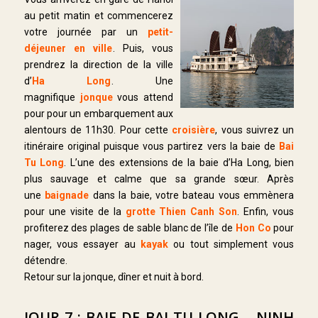
au petit matin et commencerez
votre journée par un
petit-
déjeuner en ville
. Puis, vous
prendrez la direction de la ville
d’
Ha Long
. Une
magnifique
jonque
vous attend
pour pour un embarquement aux
alentours de 11h30. Pour cette
croisière
, vous suivrez un
itinéraire original puisque vous partirez vers la baie de
Bai
Tu Long
. L’une des extensions de la baie d’Ha Long, bien
plus sauvage et calme que sa grande sœur. Après
une
baignade
dans la baie, votre bateau vous emmènera
pour une visite de la
grotte Thien Canh Son
. Enfin, vous
profiterez des plages de sable blanc de l’île de
Hon Co
pour
nager, vous essayer au
kayak
ou tout simplement vous
détendre.
Retour sur la jonque, dîner et nuit à bord.
JOUR 7 : BAIE DE BAI TU LONG – NINH