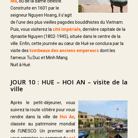
Mu
, ou de la dame céleste.
Construite en 1601 par le
seigneur Nguyen Hoang, il s’agit
de l’une des plus vieilles pagodes bouddhistes du Vietnam.
Puis, vous visiterez la
cité impériale
, dernière capitale de la
dynastie Nguyen (1802-1945), située dans le centre de la
ville. Enfin, cette journée au cœur de Hué se conclura par la
visite des
tombeaux des anciens empereurs
dont les
fameux Tu Duc et Minh Mang.
Nuit à Hué.
JOUR 10 : HUE – HOI AN – visite de la
ville
Après le petit-déjeuner, vous
suivrez la route côtière pour vous
rendre dans la ville de
Hoi An
,
classée au patrimoine mondial
de l’UNESCO. Un premier arrêt