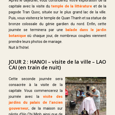
Après le déjeuner, vous continuerez votre exploration de la
capitale avec la visite du
temple de la littérature
et de la
pagode Tran Quoc, située sur le plus grand lac de la ville.
Puis, vous visiterez le temple de Quan Thanh et sa statue de
bronze colossale du génie gardien du nord. Enfin, cette
journée se terminera par une
balade dans le jardin
botanique
où chaque jour, de nombreux couples viennent
prendre leurs photos de mariage.
Nuit à l’hôtel.
JOUR 2 : HANOI – visite de la ville – LAO
CAI (en train de nuit)
Cette seconde journée sera
consacrée à la visite de la
capitale. Vous commencerez la
journée avec la
visite des
jardins du palais de l’ancien
gouverneur
, de la maison sur
pilotis d’Ho Chi Minh ainsi que de