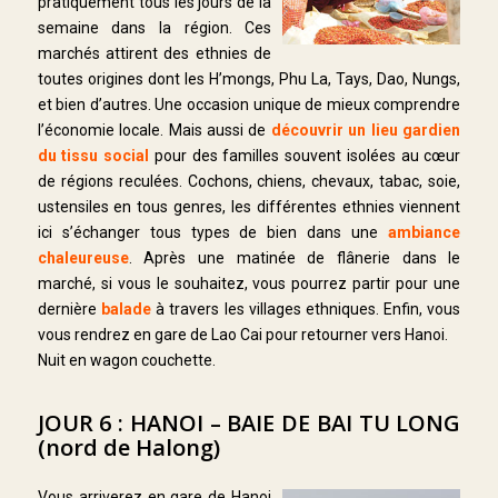
pratiquement tous les jours de la
semaine dans la région. Ces
marchés attirent des ethnies de
toutes origines dont les H’mongs, Phu La, Tays, Dao, Nungs,
et bien d’autres. Une occasion unique de mieux comprendre
l’économie locale. Mais aussi de
découvrir un lieu gardien
du tissu social
pour des familles souvent isolées au cœur
de régions reculées. Cochons, chiens, chevaux, tabac, soie,
ustensiles en tous genres, les différentes ethnies viennent
ici s’échanger tous types de bien dans une
ambiance
chaleureuse
. Après une matinée de flânerie dans le
marché, si vous le souhaitez, vous pourrez partir pour une
dernière
balade
à travers les villages ethniques. Enfin, vous
vous rendrez en gare de Lao Cai pour retourner vers Hanoi.
Nuit en wagon couchette.
JOUR 6 : HANOI – BAIE DE BAI TU LONG
(nord de Halong)
Vous arriverez en gare de Hanoi