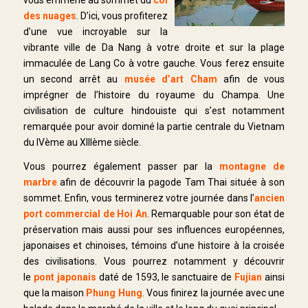
vous emmène au sommet du
col
des nuages
. D’ici, vous profiterez
d’une vue incroyable sur la
vibrante ville de Da Nang à votre droite et sur la plage
immaculée de Lang Co à votre gauche. Vous ferez ensuite
un second arrêt au
musée d’art Cham
afin de vous
imprégner de l’histoire du royaume du Champa. Une
civilisation de culture hindouiste qui s’est notamment
remarquée pour avoir dominé la partie centrale du Vietnam
du IVème au XIIIème siècle.
Vous pourrez également passer par la
montagne de
marbre
afin de découvrir la pagode Tam Thai située à son
sommet. Enfin, vous terminerez votre journée dans l’
ancien
port commercial de Hoi An
. Remarquable pour son état de
préservation mais aussi pour ses influences européennes,
japonaises et chinoises, témoins d’une histoire à la croisée
des civilisations. Vous pourrez notamment y découvrir
le
pont japonais
daté de 1593, le sanctuaire de
Fujian
ainsi
que la maison
Phung Hung
. Vous finirez la journée avec une