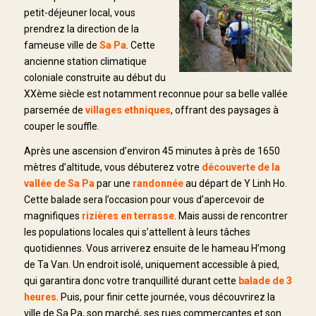
petit-déjeuner local, vous
prendrez la direction de la
fameuse ville de
Sa Pa
. Cette
ancienne station climatique
coloniale construite au début du
XXème siècle est notamment reconnue pour sa belle vallée
parsemée de
villages ethniques
, offrant des paysages à
couper le souffle.
Après une ascension d’environ 45 minutes à près de 1650
mètres d’altitude, vous débuterez votre
découverte de la
vallée de Sa Pa
par une
randonnée
au départ de Y Linh Ho.
Cette balade sera l’occasion pour vous d’apercevoir de
magnifiques
rizières en terrasse
. Mais aussi de rencontrer
les populations locales qui s’attellent à leurs tâches
quotidiennes. Vous arriverez ensuite de le hameau H’mong
de Ta Van. Un endroit isolé, uniquement accessible à pied,
qui garantira donc votre tranquillité durant cette
balade de 3
heures
. Puis, pour finir cette journée, vous découvrirez la
ville de Sa Pa, son marché, ses rues commerçantes et son