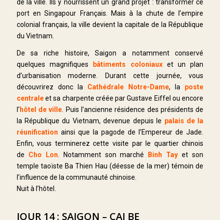
de la ville. Ils y nourrissent un grand projet : transformer ce
port en Singapour Français. Mais à la chute de l’empire
colonial français, la ville devient la capitale de la République
du Vietnam.
De sa riche histoire, Saigon a notamment conservé
quelques magnifiques
bâtiments coloniaux
et un plan
d’urbanisation moderne. Durant cette journée, vous
découvrirez donc la
Cathédrale Notre-Dame
, la
poste
centrale
et sa charpente créée par Gustave Eiffel ou encore
l’
hôtel de ville
. Puis l’ancienne résidence des présidents de
la République du Vietnam, devenue depuis le
palais de la
réunification
ainsi que la pagode de l’Empereur de Jade.
Enfin, vous terminerez cette visite par le quartier chinois
de
Cho Lon
. Notamment son marché
Binh Tay
et son
temple taoïste Ba Thien Hau (déesse de la mer) témoin de
l’influence de la communauté chinoise.
Nuit à l’hôtel.
JOUR 14 : SAIGON – CAI BE