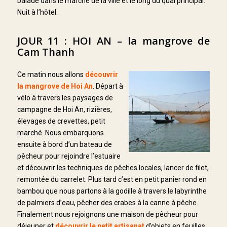
balade dans le marché de la ville et le long du quai principal.
Nuit à l’hôtel.
JOUR 11 : HOI AN – la mangrove de
Cam Thanh
Ce matin nous allons
découvrir
la mangrove de Hoi An
. Départ à
vélo à travers les paysages de
campagne de Hoi An, rizières,
élevages de crevettes, petit
marché. Nous embarquons
ensuite à bord d’un bateau de
pêcheur pour rejoindre l’estuaire
et découvrir les techniques de pêches locales, lancer de filet,
remontée du carrelet. Plus tard c’est en petit panier rond en
bambou que nous partons à la godille à travers le labyrinthe
de palmiers d’eau, pêcher des crabes à la canne à pêche.
Finalement nous rejoignons une maison de pêcheur pour
déjeuner et
découvrir le petit artisanat
d’objets en feuilles