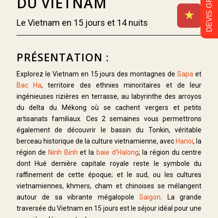
DEVIS GRATUIT
DU VIETNAM
Le Vietnam en 15 jours et 14 nuits
PRÉSENTATION :
Explorez le Vietnam en 15 jours des montagnes de
Sapa
et
Bac Ha
, territoire des ethnies minoritaires et de leur
ingénieuses rizières en terrasse, au labyrinthe des arroyos
du delta du Mékong où se cachent vergers et petits
artisanats familiaux. Ces 2 semaines vous permettrons
également de découvrir le bassin du Tonkin, véritable
berceau historique de la culture vietnamienne, avec
Hanoi
, la
région de
Ninh Binh
et la
baie d’Halong
; la région du centre
dont Hué dernière capitale royale reste le symbole du
raffinement de cette époque; et le sud, ou les cultures
vietnamiennes, khmers, cham et chinoises se mélangent
autour de sa vibrante mégalopole
Saigon
. La grande
traversée du Vietnam en 15 jours est le séjour idéal pour une