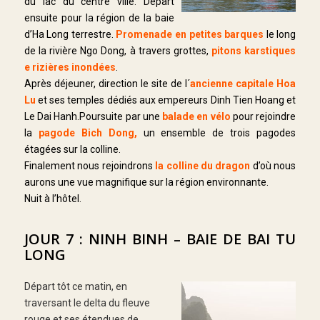
du lac du centre ville. Départ
ensuite pour la région de la baie
d’Ha Long terrestre.
Promenade en petites barques
le long
de la rivière Ngo Dong, à travers grottes,
pitons karstiques
e rizières inondées
.
Après déjeuner, direction le site de l´
ancienne capitale Hoa
Lu
et ses temples dédiés aux empereurs Dinh Tien Hoang et
Le Dai Hanh.Poursuite par une
balade en vélo
pour rejoindre
la
pagode Bich Dong,
un ensemble de trois pagodes
étagées sur la colline.
Finalement nous rejoindrons
la colline du dragon
d’où nous
aurons une vue magnifique sur la région environnante.
Nuit à l’hôtel.
JOUR 7 : NINH BINH – BAIE DE BAI TU
LONG
Départ tôt ce matin, en
traversant le delta du fleuve
rouge et ses étendues de