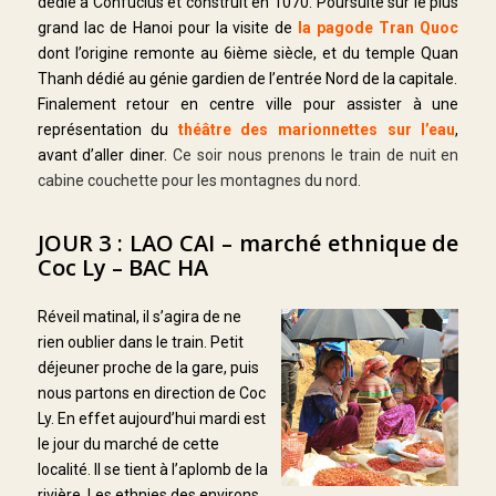
dédié à Confucius et construit en 1070. Poursuite sur le plus
grand lac de Hanoi pour la visite de
la pagode Tran Quoc
dont l’origine remonte au 6ième siècle, et du temple Quan
Thanh dédié au génie gardien de l’entrée Nord de la capitale.
Finalement retour en centre ville pour assister à une
représentation du
théâtre des marionnettes sur l’eau
,
avant d’aller diner.
Ce soir nous prenons le train de nuit en
cabine couchette pour les montagnes du nord.
JOUR 3 : LAO CAI – marché ethnique de
Coc Ly – BAC HA
Réveil matinal, il s’agira de ne
rien oublier dans le train. Petit
déjeuner proche de la gare, puis
nous partons en direction de Coc
Ly. En effet aujourd’hui mardi est
le jour du marché de cette
localité. Il se tient à l’aplomb de la
rivière. Les ethnies des environs,