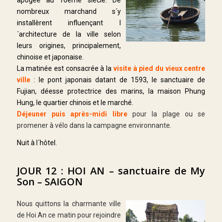
nombreux marchand s´y
installèrent influençant l
´architecture de la ville selon
leurs origines, principalement,
chinoise et japonaise.
La matinée est consacrée à la
visite à pied du vieux centre
ville
: le pont japonais datant de 1593, le sanctuaire de
Fujian, déesse protectrice des marins, la maison Phung
Hung, le quartier chinois et le marché.
Déjeuner puis a
près-midi libre
pour la plage ou se
promener à vélo dans la campagne environnante.
Nuit à l´hôtel.
JOUR 12 : HOI AN – sanctuaire de My
Son – SAIGON
Nous quittons la charmante ville
de Hoi An ce matin pour rejoindre