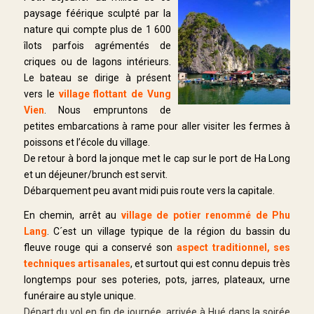
paysage féérique sculpté par la
nature qui compte plus de 1 600
îlots parfois agrémentés de
criques ou de lagons intérieurs.
Le bateau se dirige à présent
vers le
village flottant de Vung
Vien
. Nous empruntons de
petites embarcations à rame pour aller visiter les fermes à
poissons et l’école du village.
De retour à bord la jonque met le cap sur le port de Ha Long
et un déjeuner/brunch est servit.
Débarquement peu avant midi puis route vers la capitale.
En chemin, arrêt au
village de
potier
renommé de Phu
Lang
. C´est un village typique de la région du bassin du
fleuve rouge qui a conservé son
aspect traditionnel, ses
techniques artisanales
, et surtout qui est connu depuis très
longtemps pour ses poteries, pots, jarres, plateaux, urne
funéraire au style unique.
Départ du vol en fin de journée, arrivée à Hué dans la soirée