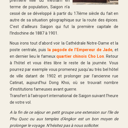
première ville du Vietnam en
terme de population, Saigon n’a
cessé de se développé à partir du 17ième siècle du fait en
autre de sa situation géographique sur la route des épices.
C’est d’ailleurs Saigon qui fut la première capitale de
l’Indochine de 1887 à 1901.
Nous irons tout d’abord voir la Cathédrale Notre-Dame et la
poste centrale, puis
la pagode de l’Empereur de Jade
, et
en dernier lieu le fameux
quartier chinois Cho Lon
. Retour
à l’hôtel et vous êtes libre le reste de la journée. Vous
pourrez par exemple vous promenez jusqu’au très bel hôtel
de ville datant de 1902 et prolonger par l’ancienne rue
Catinat, aujourd’hui Dong Khoi, où se trouvait nombre
d’institutions fameuses avant guerre.
Transfert à l’aéroport international de Saigon suivant l’heure
de votre vol.
A la fin de ce séjour en petit groupe une extension sur l’île de
Phu Quoc ou aux temples d’Angkor est un bon moyen de
prolonger le voyage. N’hésitez pas à nous solliciter.