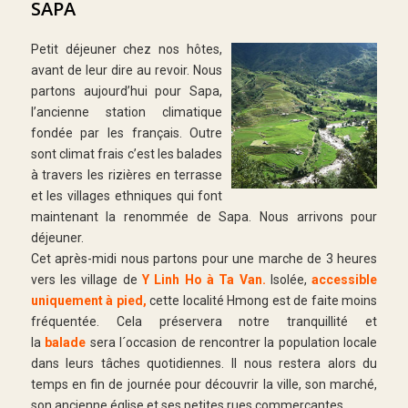
SAPA
Petit déjeuner chez nos hôtes,
avant de leur dire au revoir. Nous
partons aujourd’hui pour Sapa,
l’ancienne station climatique
fondée par les français. Outre
sont climat frais c’est les balades
à travers les rizières en terrasse
et les villages ethniques qui font
maintenant la renommée de Sapa. Nous arrivons pour
déjeuner.
Cet après-midi nous partons pour une marche de 3 heures
vers les village de
Y Linh Ho à Ta Van.
Isolée,
accessible
uniquement à pied,
cette localité Hmong est de faite moins
fréquentée. Cela préservera notre tranquillité et
la
balade
sera l´occasion de rencontrer la population locale
dans leurs tâches quotidiennes. Il nous restera alors du
temps en fin de journée pour découvrir la ville, son marché,
son ancienne église et ses petites rues commerçantes.