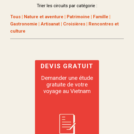
Trier les circuits par catégorie :
Tous
|
Nature et aventure
|
Patrimoine
|
Famille
|
Gastronomie
|
Artisanat
|
Croisières
|
Rencontres et
culture
DEVIS GRATUIT
Demander une étude
gratuite de votre
voyage au Vietnam