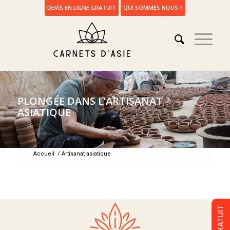
DEVIS EN LIGNE GRATUIT
QUI SOMMES NOUS ?
PLONGÉE DANS L’ARTISANAT
ASIATIQUE
Accueil
/
Artisanat asiatique