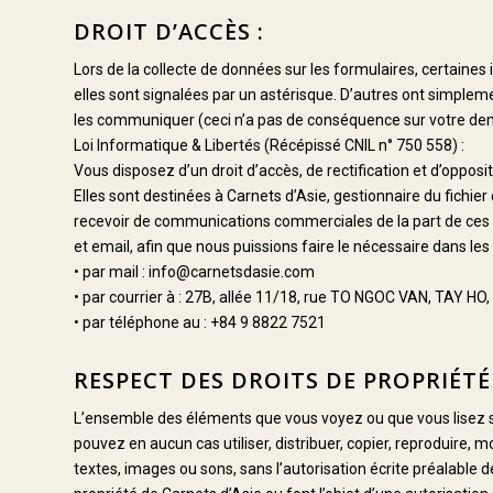
DROIT D’ACCÈS :
Lors de la collecte de données sur les formulaires, certaine
elles sont signalées par un astérisque. D’autres ont simplem
les communiquer (ceci n’a pas de conséquence sur votre d
Loi Informatique & Libertés (Récépissé CNIL n° 750 558) :
Vous disposez d’un droit d’accès, de rectification et d’opposi
Elles sont destinées à Carnets d’Asie, gestionnaire du fichi
recevoir de communications commerciales de la part de ces en
et email, afin que nous puissions faire le nécessaire dans les 
• par mail : info@carnetsdasie.com
• par courrier à : 27B, allée 11/18, rue TO NGOC VAN, TAY HO,
• par téléphone au : +84 9 8822 7521
RESPECT DES DROITS DE PROPRIÉTÉ
L’ensemble des éléments que vous voyez ou que vous lisez sur 
pouvez en aucun cas utiliser, distribuer, copier, reproduire, 
textes, images ou sons, sans l’autorisation écrite préalable d