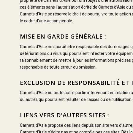
propriété de Carnets d’Asie ou font l’objet d’une autorisation d
ces éléments sans l’autorisation écrite de Carnets d’Asie ou du
Carnets d’Asie se réserve le droit de poursuivre toute action 
le cadre d’une action pénale.
MISE EN GARDE GÉNÉRALE :
Carnets d’Asie ne saurait être responsable des dommages qui p
détériorations ou virus qui pourraient infecter votre équipem
raisonnablement de mettre à jour les informations précises pu
responsable de toute erreur ou omission.
EXCLUSION DE RESPONSABILITÉ ET 
Carnets d’Asie ou toute autre partie intervenant en relation 
ou autres qui pourraient résulter de l’accès ou de l’utilisation
LIENS VERS D’AUTRES SITES :
Carnets d’Asie propose des liens depuis son site vers d’autres 
Carnets d’Asie n’édite pas et ne contrôle pas ces sites. Dès l