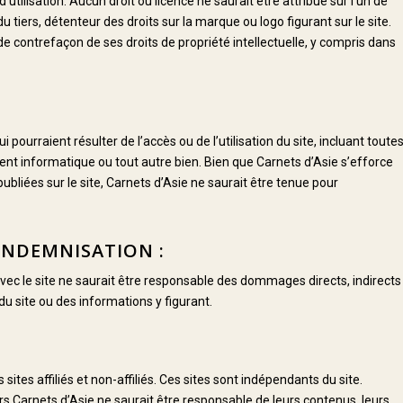
’utilisation. Aucun droit ou licence ne saurait être attribué sur l’un de
 tiers, détenteur des droits sur la marque ou logo figurant sur le site.
de contrefaçon de ses droits de propriété intellectuelle, y compris dans
ourraient résulter de l’accès ou de l’utilisation du site, incluant toute
ent informatique ou tout autre bien. Bien que Carnets d’Asie s’efforce
bliées sur le site, Carnets d’Asie ne saurait être tenue pour
INDEMNISATION :
avec le site ne saurait être responsable des dommages directs, indirects
 du site ou des informations y figurant.
sites affiliés et non-affiliés. Ces sites sont indépendants du site.
ors Carnets d’Asie ne saurait être responsable de leurs contenus, leurs