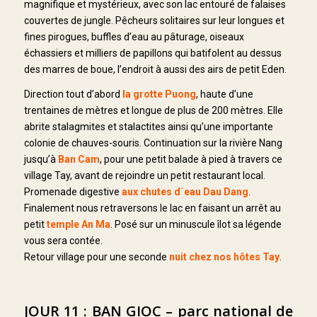
magnifique et mystérieux, avec son lac entouré de falaises
couvertes de jungle. Pêcheurs solitaires sur leur longues et
fines pirogues, buffles d’eau au pâturage, oiseaux
échassiers et milliers de papillons qui batifolent au dessus
des marres de boue, l’endroit à aussi des airs de petit Eden.
Direction tout d’abord
la grotte Puong
, haute d’une
trentaines de mètres et longue de plus de 200 mètres.
Elle
abrite stalagmites et stalactites ainsi qu’une importante
colonie de chauves-souris. Continuation sur la rivière Nang
jusqu’à
Ban Cam
, pour une petit balade à pied à travers ce
village Tay, avant de rejoindre un petit restaurant local.
Promenade digestive
aux chutes d´eau Dau Dang
.
Finalement nous retraversons le lac en faisant un arrêt au
petit
temple An Ma
. Posé sur un minuscule îlot sa légende
vous sera contée.
Retour village pour une seconde
nuit chez nos hôtes Tay
.
JOUR 11 : BAN GIOC – parc national de