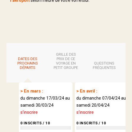
l’aéroport
selon l’heure de votre vol retour.
GRILLE DES
DATES DES
PRIX DE CE
PROCHAINS
VOYAGE EN
QUESTIONS
DÉPARTS
PETIT GROUPE
FRÉQUENTES
> En mars :
> En avril :
du dimanche 17/03/24 au
du dimanche 07/04/24 au
samedi 30/03/24
samedi 20/04/24
s’inscrire
s’inscrire
0 INSCRITS / 10
0 INSCRITS / 10