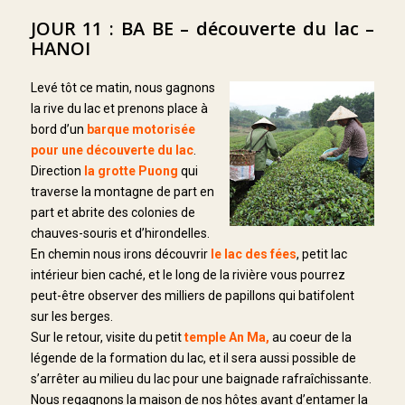
JOUR 11 : BA BE – découverte du lac –
HANOI
Levé tôt ce matin, nous gagnons
la rive du lac et prenons place à
bord d’un
barque motorisée
pour une découverte du lac
.
Direction
la grotte Puong
qui
traverse la montagne de part en
part et abrite des colonies de
chauves-souris et d’hirondelles.
En chemin nous irons découvrir
le lac des fées
, petit lac
intérieur bien caché, et le long de la rivière vous pourrez
peut-être observer des milliers de papillons qui batifolent
sur les berges.
Sur le retour, visite du petit
temple An Ma,
au coeur de la
légende de la formation du lac, et il sera aussi possible de
s’arrêter au milieu du lac pour une baignade rafraîchissante.
Nous regagnons la maison de nos hôtes avant d’entamer la