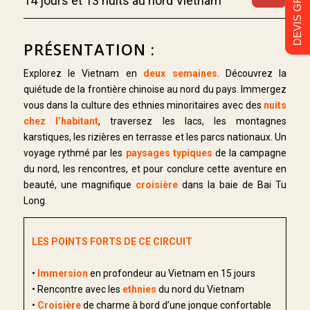
DEVIS GRATUIT
14 jours et 13 nuits au nord Vietnam
PRÉSENTATION :
Explorez le Vietnam en
deux semaines
. Découvrez la
quiétude de la frontière chinoise au nord du pays. Immergez
vous dans la culture des ethnies minoritaires avec des
nuits
chez l’habitant
, traversez les lacs, les montagnes
karstiques, les rizières en terrasse et les parcs nationaux. Un
voyage rythmé par les
paysages typiques
de la campagne
du nord, les rencontres, et pour conclure cette aventure en
beauté, une magnifique
croisière
dans la baie de Bai Tu
Long.
LES POINTS FORTS DE CE CIRCUIT
•
Immersion
en profondeur au Vietnam en 15 jours
• Rencontre avec les
ethnies
du nord du Vietnam
•
Croisière
de charme à bord d’une jonque confortable