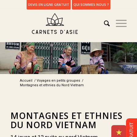
DEVIS EN LIGNE GRATUIT
QUI SOMMES NOUS ?
Accueil
/
Voyages en petits groupes
/
Montagnes et ethnies du Nord Vietnam
MONTAGNES ET ETHNIES
DU NORD VIETNAM