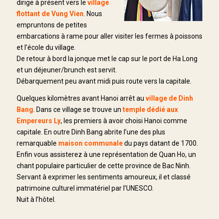
dirige à présent vers le
village
flottant de Vung Vien
. Nous
empruntons de petites
embarcations à rame pour aller visiter les fermes à poissons
et l’école du village.
De retour à bord la jonque met le cap sur le port de Ha Long
et un déjeuner/brunch est servit.
Débarquement peu avant midi puis route vers la capitale.
Quelques kilomètres avant Hanoi arrêt au
village de Dinh
Bang
. Dans ce village se trouve un
temple dédié aux
Empereurs Ly
, les premiers à avoir choisi Hanoi comme
capitale. En outre Dinh Bang abrite l’une des plus
remarquable
maison communale
du pays datant de 1700.
Enfin vous assisterez à une représentation de Quan Ho, un
chant populaire particulier de cette province de Bac Ninh.
Servant à exprimer les sentiments amoureux, il et classé
patrimoine culturel immatériel par l’UNESCO.
Nuit à l’hôtel.