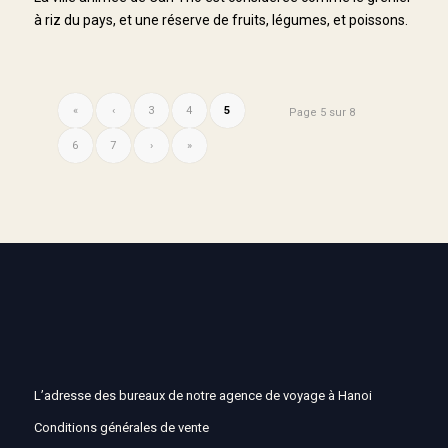
à riz du pays, et une réserve de fruits, légumes, et poissons.
«
‹
3
4
5
Page 5 sur 8
6
7
›
»
L’adresse des bureaux de notre agence de voyage à Hanoi
Conditions générales de vente