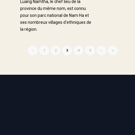
Luang Namtha, le chef lieu de la
province du même nom, est connu
pour son parc national de Nam Ha et
ses nombreux villages d'ethniques de
la région.
‹
1
2
3
4
5
›
»