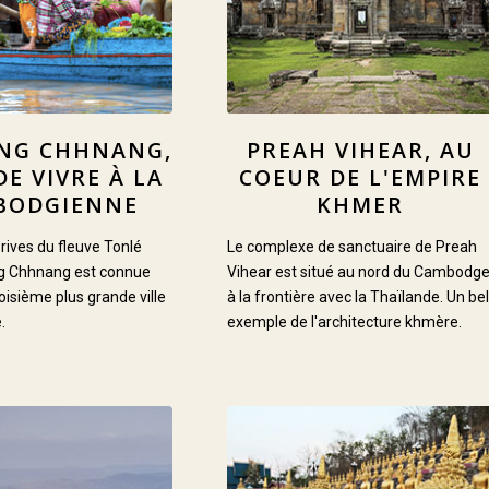
NG CHHNANG,
PREAH VIHEAR, AU
DE VIVRE À LA
COEUR DE L'EMPIRE
BODGIENNE
KHMER
 rives du fleuve Tonlé
Le complexe de sanctuaire de Preah
g Chhnang est connue
Vihear est situé au nord du Cambodge
roisième plus grande ville
à la frontière avec la Thaïlande. Un bel
.
exemple de l'architecture khmère.