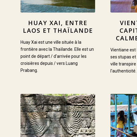
HUAY XAI, ENTRE
VIEN
LAOS ET THAÏLANDE
CAPI
CALM
Huay Xai est une ville située à la
frontière avec la Thaïlande. Elle est un
Vientiane est 
point de départ / d'arrivée pour les
ses stupas et 
croisières depuis / vers Luang
ville transpir
Prabang.
l'authenticité.