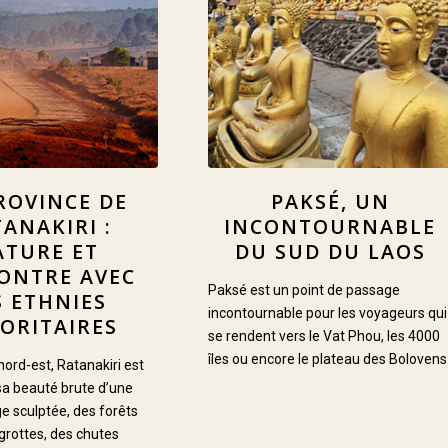
ROVINCE DE
PAKSÉ, UN
ANAKIRI :
INCONTOURNABLE
ATURE ET
DU SUD DU LAOS
ONTRE AVEC
Paksé est un point de passage
S ETHNIES
incontournable pour les voyageurs qui
ORITAIRES
se rendent vers le Vat Phou, les 4000
îles ou encore le plateau des Bolovens
nord-est, Ratanakiri est
sa beauté brute d’une
e sculptée, des forêts
 grottes, des chutes