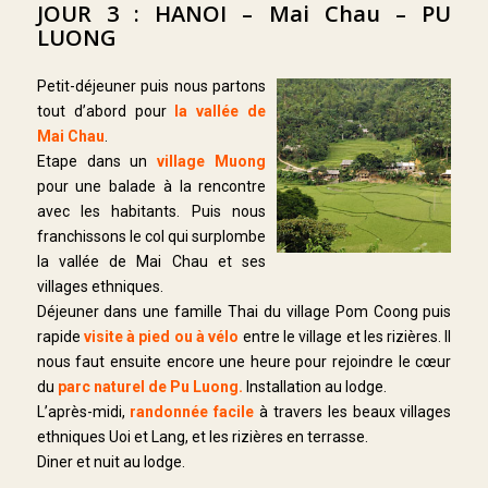
JOUR 3 : HANOI – Mai Chau – PU
LUONG
Petit-déjeuner puis nous partons
tout d’abord pour
la vallée de
Mai Chau
.
Etape dans un
village Muong
pour une balade à la rencontre
avec les habitants. Puis nous
franchissons le col qui surplombe
la vallée de Mai Chau et ses
villages ethniques.
Déjeuner dans une famille Thai du village Pom Coong puis
rapide
visite à pied ou à vélo
entre le village et les rizières. Il
nous faut ensuite encore une heure pour rejoindre le cœur
du
parc naturel de Pu Luong.
Installation au lodge.
L’après-midi,
randonnée facile
à travers les beaux villages
ethniques Uoi et Lang, et les rizières en terrasse.
Diner et nuit au lodge.