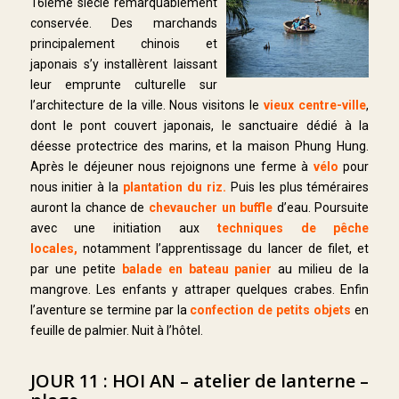
16ième siècle remarquablement
conservée. Des marchands
principalement chinois et
japonais s’y installèrent laissant
leur emprunte culturelle sur
l’architecture de la ville. Nous visitons le
vieux centre-ville
,
dont le pont couvert japonais, le sanctuaire dédié à la
déesse protectrice des marins, et la maison Phung Hung.
Après le déjeuner nous rejoignons une ferme à
vélo
pour
nous initier à la
plantation du riz.
Puis les plus téméraires
auront la chance de
chevaucher un buffle
d’eau. Poursuite
avec une initiation aux
techniques de pêche
locales,
notamment l’apprentissage du lancer de filet, et
par une petite
balade en bateau panier
au milieu de la
mangrove. Les enfants y attraper quelques crabes. Enfin
l’aventure se termine par la
confection de petits objets
en
feuille de palmier. Nuit à l’hôtel.
JOUR 11 : HOI AN – atelier de lanterne –