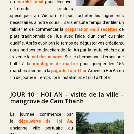
au
marché local
pour découvrir
différents produits
spécifiques au Vietnam et pour acheter les ingrédients
nécessaires à notre cours. Il sera ensuite temps d’enfiler un
tablier et de commencer la
préparation de 3 recettes
de
plats traditionnels de Hué avec l’aide d’un chef cuisinier
qualifié. Après avoir pris le temps de déguster vos créations,
nous partons en direction de Hoi An par la route côtière qui
traverse le
col des nuages
. Sur le chemin nous ferons une
halte à la
montagne de marbre
pour grimper les 156
marches menant à la
pagode Tam Thai
. Arrivée à Hoi An en
fin de journée. Temps libre. Installation et nuit à l’hôtel.
JOUR 10 : HOI AN – visite de la ville –
mangrove de Cam Thanh
La journée commence par
la
découverte de Hoi An
,
ancienne ville portuaire du