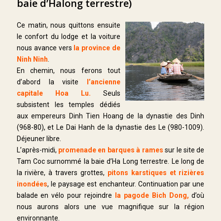
baie d’Halong terrestre)
Ce matin, nous quittons ensuite
le confort du lodge et la voiture
nous avance vers
la province de
Ninh Ninh
.
En chemin, nous ferons tout
d’abord la visite
l’ancienne
capitale Hoa Lu.
Seuls
subsistent les temples dédiés
aux empereurs Dinh Tien Hoang de la dynastie des Dinh
(968-80), et Le Dai Hanh de la dynastie des Le (980-1009).
Déjeuner libre.
L’après-midi,
promenade en barques à rames
sur le site de
Tam Coc surnommé la baie d’Ha Long terrestre. Le long de
la rivière, à travers grottes,
pitons karstiques et rizières
inondées
, le paysage est enchanteur. Continuation par une
balade en vélo pour rejoindre
la pagode Bich Dong,
d’où
nous aurons alors une vue magnifique sur la région
environnante.