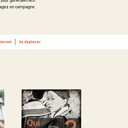
e plus généralement
voyagez en campagne.
nternet
Se déplacer