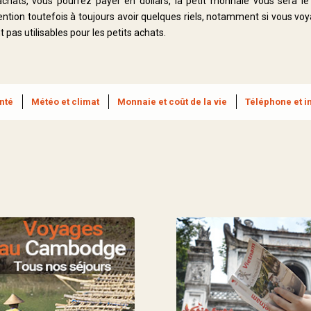
achats, vous pourrez payer en dollars, la petit monnaie vous sera l
tention toutefois à toujours avoir quelques riels, notamment si vous 
t pas utilisables pour les petits achats.
nté
Météo et climat
Monnaie et coût de la vie
Téléphone et i