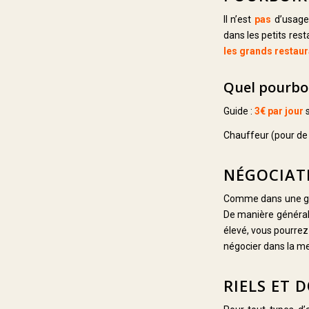
Il n’est
pas
d’usage 
dans les petits rest
les grands restaur
Quel pourboi
Guide :
3€
par jour
s
Chauffeur (pour de 
NÉGOCIAT
Comme dans une gra
De manière générale,
élevé, vous pourre
négocier dans la me
RIELS ET 