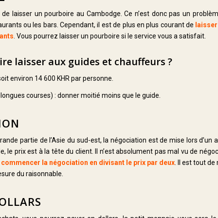
de laisser un pourboire au Cambodge. Ce n’est donc pas un problème
aurants ou les bars. Cependant, il est de plus en plus courant de
laisse
ants
. Vous pourrez laisser un pourboire si le service vous a satisfait.
re laisser aux guides et chauffeurs ?
oit environ 14 600 KHR par personne.
longues courses) : donner moitié moins que le guide.
ION
nde partie de l’Asie du sud-est, la négociation est de mise lors d’un
 le prix est à la tête du client. Il n’est absolument pas mal vu de négoc
z
commencer la négociation en divisant le prix par deux
. Il est tout 
sure du raisonnable.
DOLLARS