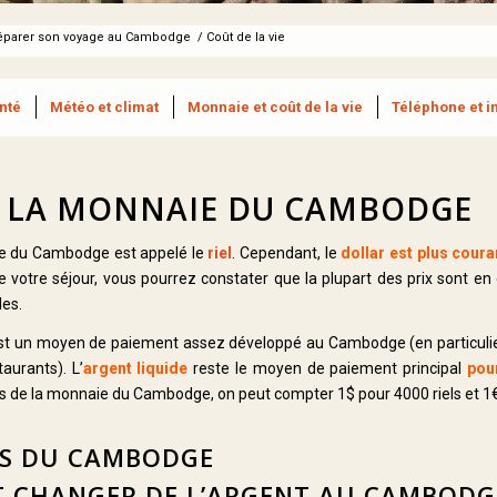
éparer son voyage au Cambodge
/
Coût de la vie
nté
Météo et climat
Monnaie et coût de la vie
Téléphone et i
 : LA MONNAIE DU CAMBODGE
lle du Cambodge est appelé le
riel
. Cependant, le
dollar est plus cour
e votre séjour, vous pourrez constater que la plupart des prix sont e
les.
est un moyen de paiement assez développé au Cambodge (en particulier
aurants). L’
argent liquide
reste le moyen de paiement principal
pou
ns de la monnaie du Cambodge, on peut compter 1$ pour 4000 riels et 1€ 
TS DU CAMBODGE
ET CHANGER DE L’ARGENT AU CAMBODG