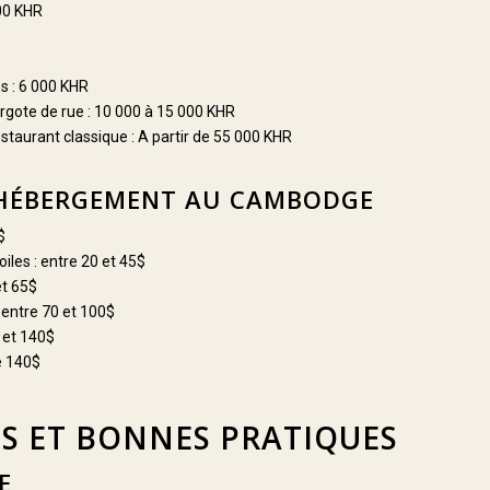
800 KHR
s : 6 000 KHR
rgote de rue : 10 000 à 15 000 KHR
staurant classique : A partir de 55 000 KHR
L’HÉBERGEMENT AU CAMBODGE
$
oiles : entre 20 et 45$
et 65$
: entre 70 et 100$
0 et 140$
de 140$
S ET BONNES PRATIQUES
E