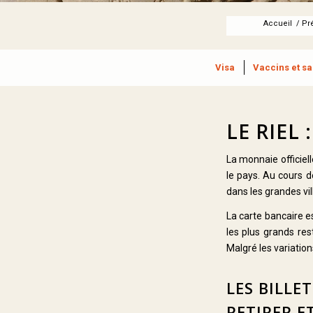
Accueil
/
Pr
Visa
Vaccins et sa
LE RIEL
La monnaie officie
le pays. Au cours d
dans les grandes vil
La carte bancaire 
les plus grands rest
Malgré les variatio
LES BILLE
RETIRER 