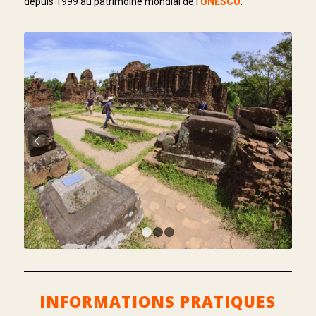
depuis 1999 au patrimoine mondial de l’
UNESCO
.
Suivant
1
2
3
INFORMATIONS PRATIQUES