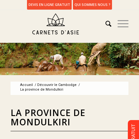
DEVIS EN LIGNE GRATUIT
QUI SOMMES NOUS ?
Accueil
/
Découvrir le Cambodge
/
La province de Mondulkiri
LA PROVINCE DE
MONDULKIRI